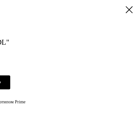
DL"
у
готипом Prime