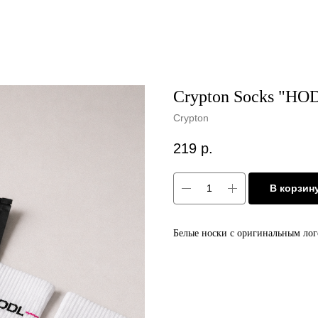
Crypton Socks "HO
Crypton
219
р.
В корзин
Белые носки с оригинальным ло