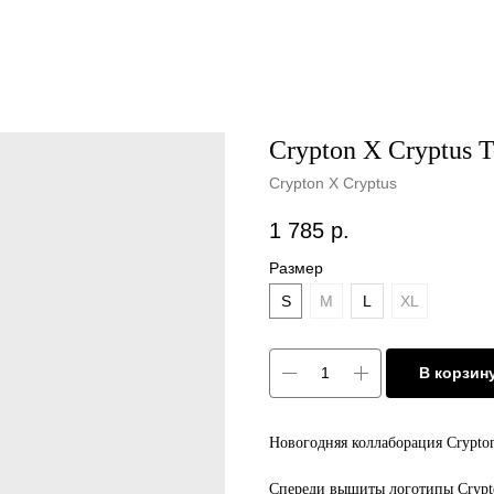
Crypton X Cryptus T
Crypton X Cryptus
1 785
р.
Размер
S
M
L
XL
В корзин
Новогодняя коллаборация Crypton
Спереди вышиты логотипы Crypto