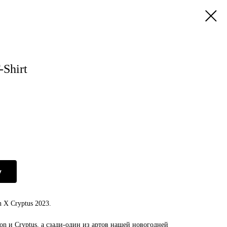
-Shirt
у
 X Cryptus 2023.
n и Cryptus, а сзади-один из артов нашей новогодней